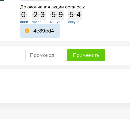
До окончания акции осталось:
0
2
3
5
9
5
3
4
0
2
3
5
9
5
4
3
дней
часов
минут
секунд
4e89bd4
Применить