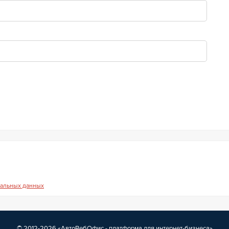
нальных данных
© 2012-2026 «
АвтоВебОфис - платформа для интернет-бизнеса
»