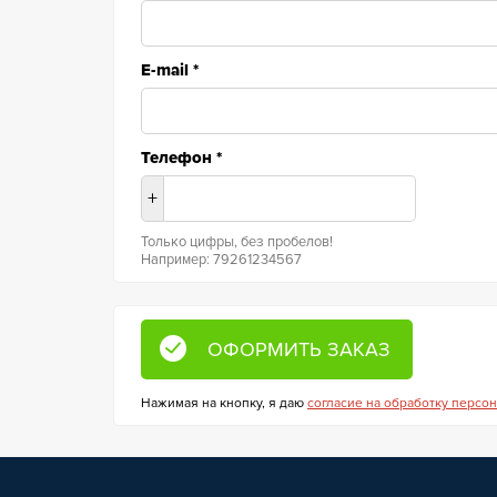
E-mail
*
Телефон
*
+
Только цифры, без пробелов!
Например: 79261234567
Нажимая на кнопку, я даю
согласие на обработку персо